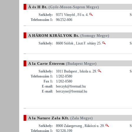
Á és H Bt.
(Győr-Moson-Sopron Megye)
Székhely:
9371 Vitnyéd , Fő u. 4.
S
Telefonszám 1:
96/252-606
A HÁROM KIRÁLYOK Bt.
(Somogy Megye)
Székhely:
8600 Siófok , Liszt F. sétány 25.
S
A la Carte Étterem
(Budapest Megye)
Székhely:
1011 Budapest , Iskola u. 29.
S
Telefonszám 1:
1/202-0580
Fax 1:
1/202-0580
E-mail:
berczyk@freemail.hu
E-mail:
berczyne@freemial.hu
A la Nature Zala Kft.
(Zala Megye)
Székhely:
8900 Zalaegerszeg , Rákóczi u. 29.
S
Telefonszám 1:
92/328-199