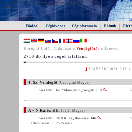
FAIL (the browser should render some flash content, not
this).
Főoldal
Cégkivonat
Céginformáció
Rólunk
Elér
Európai Uniós Tudakozó «
Vendéglátás
« Étterem
2710 db ilyen céget találtam:
1
2
3
4
5
6
7
8
9
10
11
12
13
14
4. Sz. Vendéglő
(Csongrád Megye)
Székhely:
6782 Mórahalom , Szegedi út 18.
S
A + N Kalóz Kft.
(Fejér Megye)
Székhely:
2458 Kulcs , Rákóczi u. 146.
S
Telefonszám 1:
25/253-927