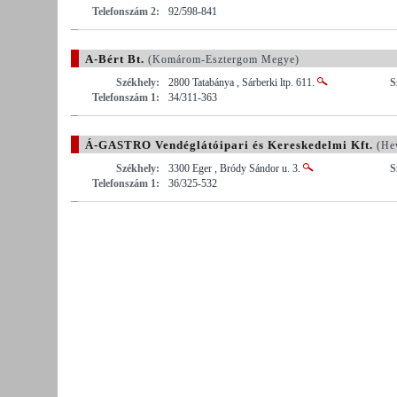
Telefonszám 2:
92/598-841
A-Bért Bt.
(Komárom-Esztergom Megye)
Székhely:
2800 Tatabánya , Sárberki ltp. 611.
S
Telefonszám 1:
34/311-363
Á-GASTRO Vendéglátóipari és Kereskedelmi Kft.
(He
Székhely:
3300 Eger , Bródy Sándor u. 3.
S
Telefonszám 1:
36/325-532