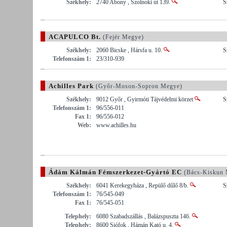
Székhely:
2740 Abony , Szolnoki út 139.
S
ACAPULCO Bt.
(Fejér Megye)
Székhely:
2060 Bicske , Hársfa u. 10.
S
Telefonszám 1:
23/310-939
Achilles Park
(Győr-Moson-Sopron Megye)
Székhely:
9012 Győr , Gyirmóti Tájvédelmi körzet
S
Telefonszám 1:
96/556-011
Fax 1:
96/556-012
Web:
www.achilles.hu
Ádám Kálmán Fémszerkezet-Gyártó EC
(Bács-Kiskun 
Székhely:
6041 Kerekegyháza , Repülő dűlő 8/b.
S
Telefonszám 1:
76/545-049
Fax 1:
76/545-051
Telephely:
6080 Szabadszállás , Balázspuszta 146.
Telephely:
8600 Siófok , Hámán Kató u. 4.