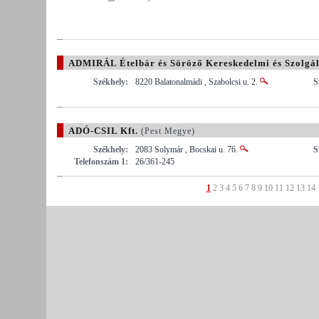
ADMIRÁL Ételbár és Söröző Kereskedelmi és Szolgált
Székhely:
8220 Balatonalmádi , Szabolcsi u. 2.
S
ADÓ-CSIL Kft.
(Pest Megye)
Székhely:
2083 Solymár , Bocskai u. 76.
S
Telefonszám 1:
26/361-245
1
2
3
4
5
6
7
8
9
10
11
12
13
14