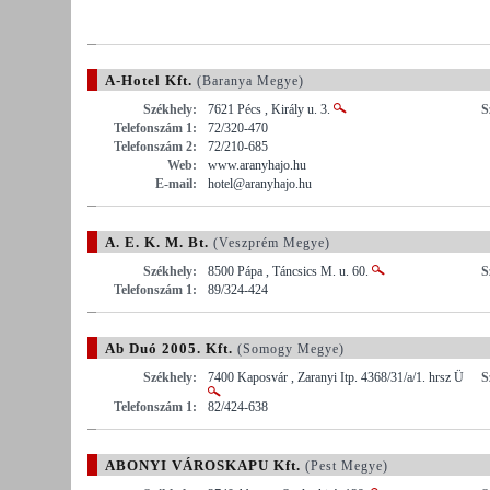
A-Hotel Kft.
(Baranya Megye)
Székhely:
7621 Pécs , Király u. 3.
S
Telefonszám 1:
72/320-470
Telefonszám 2:
72/210-685
Web:
www.aranyhajo.hu
E-mail:
hotel@aranyhajo.hu
A. E. K. M. Bt.
(Veszprém Megye)
Székhely:
8500 Pápa , Táncsics M. u. 60.
S
Telefonszám 1:
89/324-424
Ab Duó 2005. Kft.
(Somogy Megye)
Székhely:
7400 Kaposvár , Zaranyi Itp. 4368/31/a/1. hrsz Ü
S
Telefonszám 1:
82/424-638
ABONYI VÁROSKAPU Kft.
(Pest Megye)