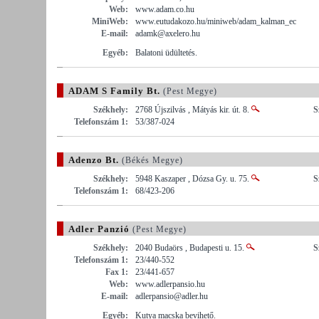
Web:
www.adam.co.hu
MiniWeb:
www.eutudakozo.hu/miniweb/adam_kalman_ec
E-mail:
adamk@axelero.hu
Egyéb:
Balatoni üdültetés.
ADAM S Family Bt.
(Pest Megye)
Székhely:
2768 Újszilvás , Mátyás kir. út. 8.
S
Telefonszám 1:
53/387-024
Adenzo Bt.
(Békés Megye)
Székhely:
5948 Kaszaper , Dózsa Gy. u. 75.
S
Telefonszám 1:
68/423-206
Adler Panzió
(Pest Megye)
Székhely:
2040 Budaörs , Budapesti u. 15.
S
Telefonszám 1:
23/440-552
Fax 1:
23/441-657
Web:
www.adlerpansio.hu
E-mail:
adlerpansio@adler.hu
Egyéb:
Kutya macska bevihető.