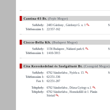
Cantina-03 Bt.
(Fejér Megye)
Székhely:
2483 Gárdony , Gárdonyi G. u. 1
S
Telefonszám 1:
22/357-162
Ciscco-Bella Kft.
(Budapest Megye)
Székhely:
1156 Budapest , Nádastó park 6.
S
Telefonszám 1:
1/410-5915
Cita Kereskedelmi és Szolgáltató Bt.
(Csongrád Megye)
Székhely:
6762 Sándorfalva , Nyírfa u. 15.
S
Telefonszám 1:
62/251-336
Fax 1:
62/251-287
Telephely:
6762 Sándorfalva , Dózsa György u.1.
Telephely:
6762 Sándorfalva , Homokdűlő út 1. Platán
Söröző