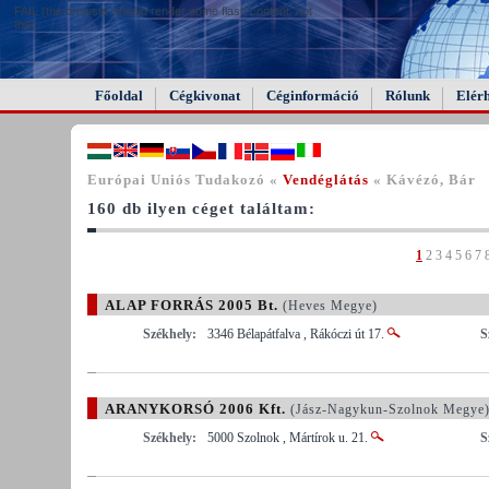
FAIL (the browser should render some flash content, not
this).
Főoldal
Cégkivonat
Céginformáció
Rólunk
Elér
Európai Uniós Tudakozó «
Vendéglátás
« Kávézó, Bár
160 db ilyen céget találtam:
1
2
3
4
5
6
7
ALAP FORRÁS 2005 Bt.
(Heves Megye)
Székhely:
3346 Bélapátfalva , Rákóczi út 17.
S
ARANYKORSÓ 2006 Kft.
(Jász-Nagykun-Szolnok Megye
Székhely:
5000 Szolnok , Mártírok u. 21.
S