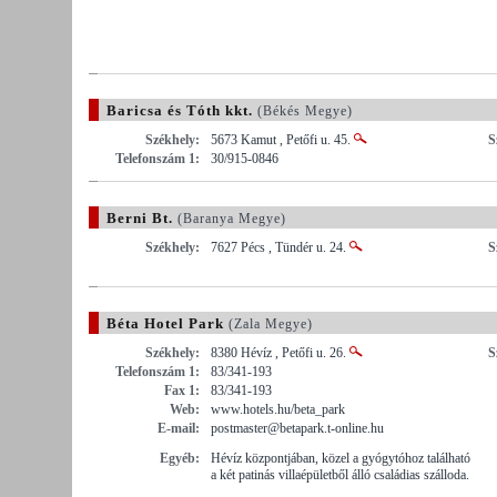
Baricsa és Tóth kkt.
(Békés Megye)
Székhely:
5673 Kamut , Petőfi u. 45.
S
Telefonszám 1:
30/915-0846
Berni Bt.
(Baranya Megye)
Székhely:
7627 Pécs , Tündér u. 24.
S
Béta Hotel Park
(Zala Megye)
Székhely:
8380 Hévíz , Petőfi u. 26.
S
Telefonszám 1:
83/341-193
Fax 1:
83/341-193
Web:
www.hotels.hu/beta_park
E-mail:
postmaster@betapark.t-online.hu
Egyéb:
Hévíz központjában, közel a gyógytóhoz található
a két patinás villaépületből álló családias szálloda.