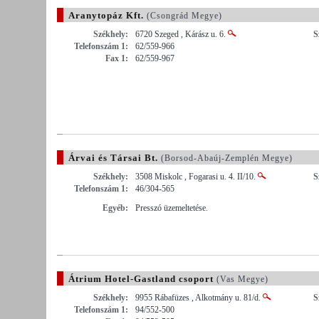
Aranytopáz Kft.
(Csongrád Megye)
Székhely:
6720 Szeged , Kárász u. 6.
S
Telefonszám 1:
62/559-966
Fax 1:
62/559-967
Árvai és Társai Bt.
(Borsod-Abaúj-Zemplén Megye)
Székhely:
3508 Miskolc , Fogarasi u. 4. II/10.
S
Telefonszám 1:
46/304-565
Egyéb:
Presszó üzemeltetése.
Átrium Hotel-Gastland csoport
(Vas Megye)
Székhely:
9955 Rábafüzes , Alkotmány u. 81/d.
S
Telefonszám 1:
94/552-500