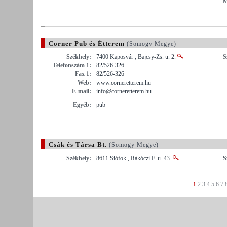
M
Corner Pub és Étterem
(Somogy Megye)
Székhely:
7400 Kaposvár , Bajcsy-Zs. u. 2.
S
Telefonszám 1:
82/526-326
Fax 1:
82/526-326
Web:
www.corneretterem.hu
E-mail:
info@corneretterem.hu
Egyéb:
pub
Csák és Társa Bt.
(Somogy Megye)
Székhely:
8611 Siófok , Rákóczi F. u. 43.
S
1
2
3
4
5
6
7