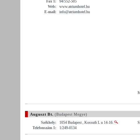
Fax 1:
94/552-505
Web:
www.atriumhotel.hu
E-mail:
info@atriumhotel.hu
M
Auguszt Bt.
(Budapest Megye)
Székhely:
1054 Budapest , Kossuth L u 14-16.
S
Telefonszám 1:
1/249-0134