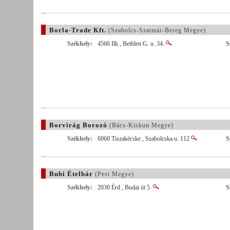
Borla-Trade Kft.
(Szabolcs-Szatmár-Bereg Megye)
Székhely:
4566 Ilk , Bethlen G. u. 34.
S
Borvirág Borozó
(Bács-Kiskun Megye)
Székhely:
6060 Tiszakécske , Szabolcska u. 112
S
Bubi Ételbár
(Pest Megye)
Székhely:
2030 Érd , Budai út 5.
S