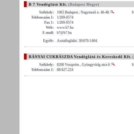
B 7 Vendéglátó Kft.
(Budapest Megye)
Székhely:
1065 Budapest , Nagymező u. 46-48.
S
Telefonszám 1:
1/269-0574
Fax 1:
1/269-0574
Web:
www.b7.hu
E-mail:
b7@b7.hu
Egyéb:
Asztalfoglalás: 30/670-1404.
BÁNYAI CUKRÁSZDA Vendéglátó és Kereskedő Kft.
(
Székhely:
8200 Veszprém , Gyöngyvirág utca 6.
S
Telefonszám 1:
88/427-224