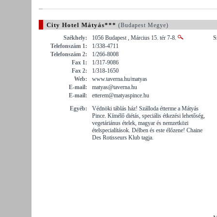
City Hotel Mátyás***
(Budapest Megye)
Székhely:
1056 Budapest , Március 15. tér 7-8.
S
Telefonszám 1:
1/338-4711
Telefonszám 2:
1/266-8008
Fax 1:
1/317-9086
Fax 2:
1/318-1650
Web:
www.taverna.hu/matyas
E-mail:
matyas@taverna.hu
E-mail:
etterem@matyaspince.hu
Egyéb:
Védnöki táblás ház! Szálloda étterme a Mátyás
Pince. Kímélő diétás, speciális étkezési lehetőség,
vegetáriánus ételek, magyar és nemzetközi
ételspecialítások. Délben és este élőzene! Chaine
Des Rotisseurs Klub tagja.