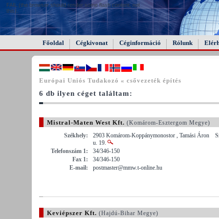
FAIL (the browser should render some flash content, not
this).
Főoldal
Cégkivonat
Céginformáció
Rólunk
Elér
Európai Uniós Tudakozó « csővezeték építés
6 db ilyen céget találtam:
Mistral-Maten West Kft.
(Komárom-Esztergom Megye)
Székhely:
2903 Komárom-Koppánymonostor , Tamási Áron
S
u. 19.
Telefonszám 1:
34/346-150
Fax 1:
34/346-150
E-mail:
postmaster@mmw.t-online.hu
Keviépszer Kft.
(Hajdú-Bihar Megye)