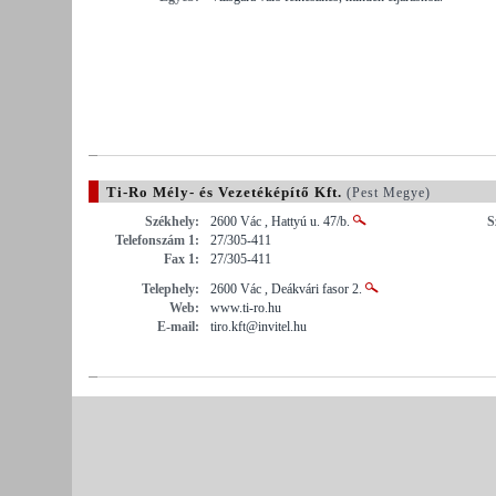
Ti-Ro Mély- és Vezetéképítő Kft.
(Pest Megye)
Székhely:
2600 Vác , Hattyú u. 47/b.
S
Telefonszám 1:
27/305-411
Fax 1:
27/305-411
Telephely:
2600 Vác , Deákvári fasor 2.
Web:
www.ti-ro.hu
E-mail:
tiro.kft@invitel.hu