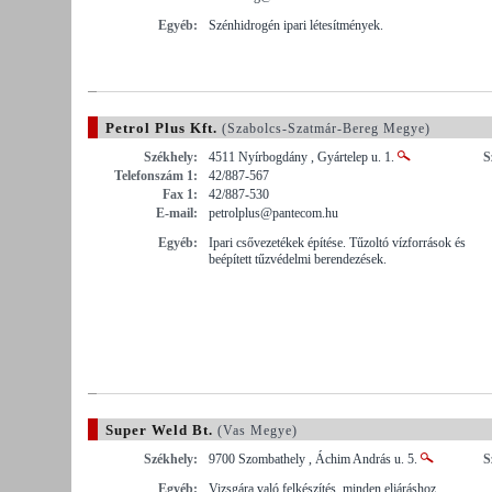
Egyéb:
Szénhidrogén ipari létesítmények.
Petrol Plus Kft.
(Szabolcs-Szatmár-Bereg Megye)
Székhely:
4511 Nyírbogdány , Gyártelep u. 1.
S
Telefonszám 1:
42/887-567
Fax 1:
42/887-530
E-mail:
petrolplus@pantecom.hu
Egyéb:
Ipari csővezetékek építése. Tűzoltó vízforrások és
beépített tűzvédelmi berendezések.
Super Weld Bt.
(Vas Megye)
Székhely:
9700 Szombathely , Áchim András u. 5.
S
Egyéb:
Vizsgára való felkészítés, minden eljáráshoz.