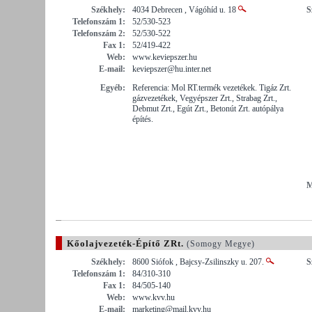
Székhely:
4034 Debrecen , Vágóhíd u. 18
S
Telefonszám 1:
52/530-523
Telefonszám 2:
52/530-522
Fax 1:
52/419-422
Web:
www.keviepszer.hu
E-mail:
keviepszer@hu.inter.net
Egyéb:
Referencia: Mol RT.termék vezetékek. Tigáz Zrt.
gázvezetékek, Vegyépszer Zrt., Strabag Zrt.,
Debmut Zrt., Egút Zrt., Betonút Zrt. autópálya
építés.
M
Kőolajvezeték-Építő ZRt.
(Somogy Megye)
Székhely:
8600 Siófok , Bajcsy-Zsilinszky u. 207.
S
Telefonszám 1:
84/310-310
Fax 1:
84/505-140
Web:
www.kvv.hu
E-mail:
marketing@mail.kvv.hu