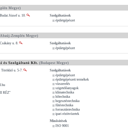
plén Megye)
Budai József u. 10.
Szolgáltatások
épületgépészet
Abaúj-Zemplén Megye)
 Csákány u. 8.
Szolgáltatások
épületgépészet
és Szolgáltató Kft.
(Budapest Megye)
, Törökkő u. 5-7.
Szolgáltatások
épületgépészet
épületgépészeti termékek
vízszerelés
l.hu
szigetelőanyagok
klímatechnika
I RÉZ"
hőtechnika
hegesztéstechnika
fűtéstechnika
forrasztástechnika
ipari rézötvözetek
Minősítések
ISO 9001