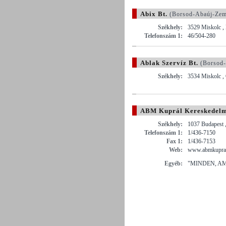
Abix Bt.
(Borsod-Abaúj-Zem
Székhely:
3529 Miskolc , 
Telefonszám 1:
46/504-280
Ablak Szervíz Bt.
(Borsod-
Székhely:
3534 Miskolc ,
ABM Kuprál Kereskedelmi 
Székhely:
1037 Budapest 
Telefonszám 1:
1/436-7150
Fax 1:
1/436-7153
Web:
www.abmkupra
Egyéb:
"MINDEN, AM