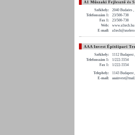
A1 Műszaki Fejlesztő és S
Székhely:
2040 Budaörs ,
Telefonszám 1:
23/500-738
Fax 1:
23/500-738
Web:
www.a1tech.hu
E-mail:
a1tech@axelero
AAA Invest Építőipari Te
Székhely:
1112 Budapest ,
Telefonszám 1:
1/222-5554
Fax 1:
1/222-5554
Telephely:
1143 Budapest , 
E-mail:
aaainvest@mail.