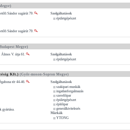
Megye)
etőfi Sándor sugárút 79.
Szolgáltatások
épületgépészet
etőfi Sándor sugárút 79.
Budapest Megye)
 Álmos V. útja 61.
Szolgáltatások
épületgépészet
zésig Kft.)
(Győr-moson-Sopron Megye)
Ógabona tér 44-46.
Szolgáltatások
szakipari munkák
ingatlanforgalmazás
szerelőipar
épületgépészet
építőipar
generálkivitelezés
 gyártása.
Márkák
YTONG