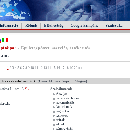
információ
Rólunk
Elérhetőség
Google kampány
Statisztika
Építőipar
« Épületgépészeti szerelés, értékesítés
ltam:
1
2
3
4
5
6
7
8
9
10
11
12
13
14
15
16
17
18
19
20
»
»
 Kereskedőház Kft.
(Győr-Moson-Sopron Megye)
száros L. utca 13.
Szolgáltatások
ékszíjak
vezérléstechnika
automatizálás
lero.hu
kötöelemek
ragasztók
kellékek
zsírok
olajok
zégergyűrűk