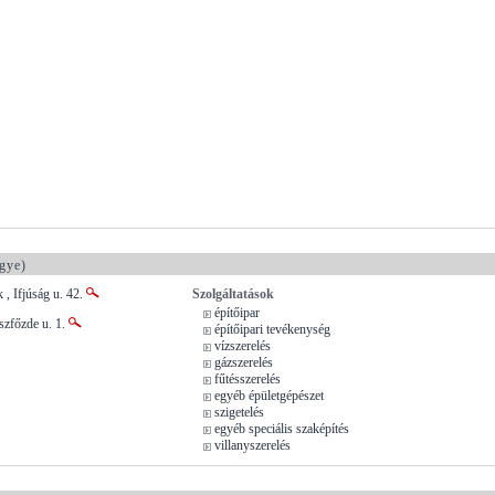
gye)
 , Ifjúság u. 42.
Szolgáltatások
építőipar
szfőzde u. 1.
építőipari tevékenység
vízszerelés
gázszerelés
fűtésszerelés
egyéb épületgépészet
szigetelés
egyéb speciális szaképítés
villanyszerelés