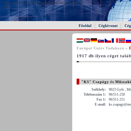
FAIL (the browser should render some flash content, not
this).
Főoldal
Cégkivonat
Cég
Európai Uniós Tudakozó «
1917 db ilyen céget talá
"KS" Csapágy és Műszaki
Székhely:
9023 Győr , Mé
Telefonszám 1:
96/511-250
Fax 1:
96/511-251
E-mail:
ks.csapagy@axe