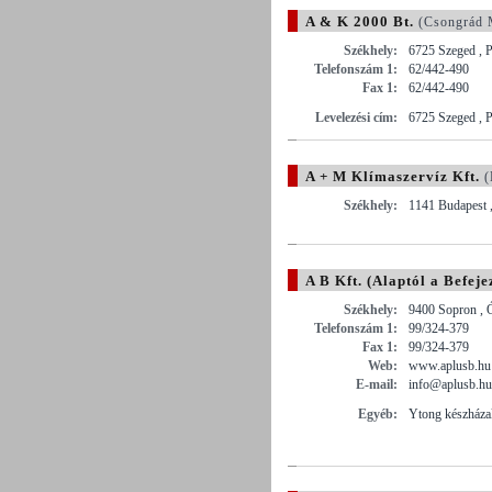
A & K 2000 Bt.
(Csongrád 
Székhely:
6725 Szeged , P
Telefonszám 1:
62/442-490
Fax 1:
62/442-490
Levelezési cím:
6725 Szeged , P
A + M Klímaszervíz Kft.
(
Székhely:
1141 Budapest ,
A B Kft. (Alaptól a Befeje
Székhely:
9400 Sopron , 
Telefonszám 1:
99/324-379
Fax 1:
99/324-379
Web:
www.aplusb.hu
E-mail:
info@aplusb.hu
Egyéb:
Ytong készházak