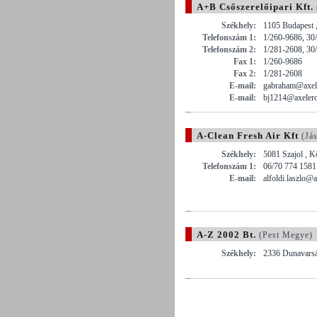
A+B Csőszerelőipari Kft.
Székhely:
1105 Budapest ,
Telefonszám 1:
1/260-9686, 30
Telefonszám 2:
1/281-2608, 30
Fax 1:
1/260-9686
Fax 2:
1/281-2608
E-mail:
gabraham@axel
E-mail:
bj1214@axeler
A-Clean Fresh Air Kft
(Já
Székhely:
5081 Szajol , K
Telefonszám 1:
06/70 774 1581
E-mail:
alfoldi.laszlo@a
A-Z 2002 Bt.
(Pest Megye)
Székhely:
2336 Dunavarsá