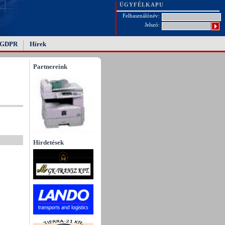
ÜGYFÉLKAPU
Felhasználónév:
Jelszó:
GDPR
Hírek
Partnereink
Hirdetések