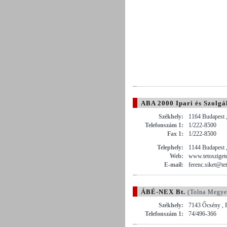
ABA 2000 Ipari és Szolgál
Székhely:
1164 Budapest ,
Telefonszám 1:
1/222-8500
Fax 1:
1/222-8500
Telephely:
1144 Budapest ,
Web:
www.tetosziget
E-mail:
ferenc.siket@te
ÁBÉ-NEX Bt.
(Tolna Megye
Székhely:
7143 Őcsény , P
Telefonszám 1:
74/496-366