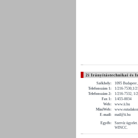
2i Irányítástechnikai és I
Székhely:
1095 Budapest ,
Telefonszám 1:
1/216-7530,1/2
Telefonszám 2:
1/216-7532, 1/
Fax 1:
1/455-0034
Web:
www.ii.hu
MiniWeb:
www.eutudakozo
E-mail:
mail@ii.hu
Egyéb:
Szervíz ügyelet.
WINCC.