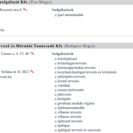
zolgáltató Kft.
(Pest Megye)
 Koszorú utca 4.
Szolgáltatások
ipari automatizálás
.hu
rvező és Mérnöki Tanácsadó Kft.
(Budapest Megye)
 Cirmos u. 4. VI. 40.
Szolgáltatások
belsőépítészet
technológiai tervezés
biztonságtechnikai tervezés
Stefánia út 16. III/2.
konyhatechnológiai tervezés-és kivitelezés
mélyépítési tervezés
tvnet.hu
közmű tervezés
vízellátás
szennyvízelvezetés
úttervezés
kertépítés
geodéziai munkák végzése
épületautomatizálás
villamos tervezés
villamos tervezés
építészeti tervezés
építőipar
építőipari tervezés és szervezés