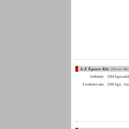
A-Z Épszer Kft.
(Heves Me
Székhely:
3394 Egerszalók
Levelezési cím:
3300 Eger , Sze