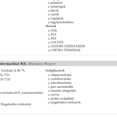
gumiáruk
szimeringek
láncok
szűrők
csapágyak
nagykereskedelem
Márkák
NSK
INA
SKF
LOCTITE
GEDORE SZERSZÁMOK
CHETRA TERMÉKEK
nformatikai Kft.
(Budapest Megye)
 Soroksári út 48.
Szolgáltatások
16-7531
villamostechnika
vezérléstechnika
216-7533
irányítástechnika
ipari automatizálás
termelési adatgyűjtés
.hu/miniweb/2i_iranyitastechnika/
szerviz
javítási szolgáltatás
megjelenítési rendszerek
 Megjelenítési rendszerek: