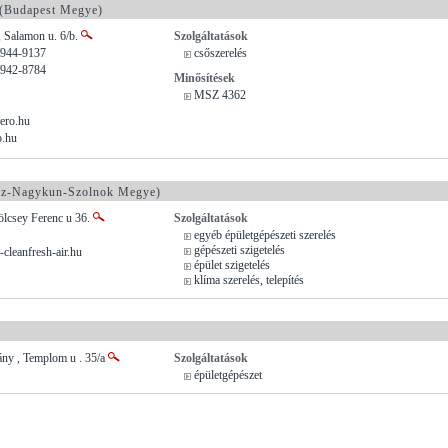
(Budapest Megye)
 Salamon u. 6/b.
Szolgáltatások
/944-9137
csőszerelés
/942-8784
Minősítések
MSZ 4362
ero.hu
o.hu
sz-Nagykun-Szolnok Megye)
ölcsey Ferenc u 36.
Szolgáltatások
egyéb épületgépészeti szerelés
gépészeti szigetelés
-cleanfresh-air.hu
épület szigetelés
klíma szerelés, telepítés
ny , Templom u . 35/a
Szolgáltatások
épületgépészet