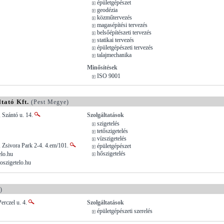
épületgépészet
geodézia
közműtervezés
magasépítési tervezés
belsőépítészeti tervezés
statikai tervezés
épületgépészeti tervezés
talajmechanika
Minősítések
ISO 9001
tató Kft.
(Pest Megye)
 Szántó u. 14.
Szolgáltatások
szigetelés
tetőszigetelés
vízszigetelés
 Zsivora Park 2-4. 4.em/101.
épületgépészet
hőszigetelés
elo.hu
toszigetelo.hu
)
erczel u. 4.
Szolgáltatások
épületgépészeti szerelés