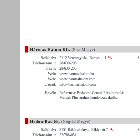
Hármas Halom Kft.
(Pest Megye)
Székhely:
2112 Veresegyház , Baross u. 1.
S
Telefonszám 1:
28/630-205
Fax 1:
28/630-205
Web:
www.harmas-halom.hu
Web:
www.harmashalom.com
E-mail:
info@harmashalom.com
Egyéb:
Referencia: Budapest-Centrál Park-burkolás.
Marcali-Plus áruház-homlokzatvakolás.
Hedon-Bau Bt.
(Nógrád Megye)
Székhely:
3151 Rákóczibánya , Fáklya út 7.
S
Telefonszám 1:
32/786-051