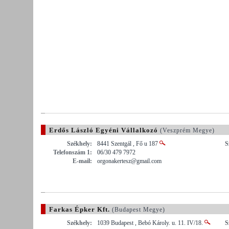
Erdős László Egyéni Vállalkozó
(Veszprém Megye)
Székhely:
8441 Szentgál , Fő u 187
S
Telefonszám 1:
06/30 479 7972
E-mail:
orgonakertesz@gmail.com
Farkas Épker Kft.
(Budapest Megye)
Székhely:
1039 Budapest , Bebó Károly. u. 11. IV/18.
S