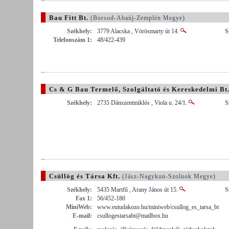
Bau Fitt Bt.
(Borsod-Abaúj-Zemplén Megye)
Székhely:
3779 Alacska , Vörösmarty út 14.
S
Telefonszám 1:
48/422-439
Cs & G Bau Termelő, Szolgáltató és Kereskedelmi Bt
Székhely:
2735 Dánszentmiklós , Viola u. 24/1.
S
Csüllög és Társa Kft.
(Jász-Nagykun-Szolnok Megye)
Székhely:
5435 Martfű , Arany János út 15.
S
Fax 1:
56/452-180
MiniWeb:
www.eutudakozo.hu/miniweb/csullog_es_tarsa_bt
E-mail:
csullogestarsabt@mailbox.hu