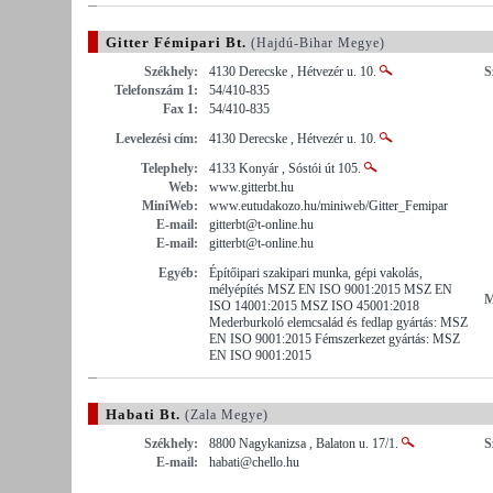
Gitter Fémipari Bt.
(Hajdú-Bihar Megye)
Székhely:
4130 Derecske , Hétvezér u. 10.
S
Telefonszám 1:
54/410-835
Fax 1:
54/410-835
Levelezési cím:
4130 Derecske , Hétvezér u. 10.
Telephely:
4133 Konyár , Sóstói út 105.
Web:
www.gitterbt.hu
MiniWeb:
www.eutudakozo.hu/miniweb/Gitter_Femipar
E-mail:
gitterbt@t-online.hu
E-mail:
gitterbt@t-online.hu
Egyéb:
Építőipari szakipari munka, gépi vakolás,
mélyépítés MSZ EN ISO 9001:2015 MSZ EN
M
ISO 14001:2015 MSZ ISO 45001:2018
Mederburkoló elemcsalád és fedlap gyártás: MSZ
EN ISO 9001:2015 Fémszerkezet gyártás: MSZ
EN ISO 9001:2015
Habati Bt.
(Zala Megye)
Székhely:
8800 Nagykanizsa , Balaton u. 17/1.
S
E-mail:
habati@chello.hu