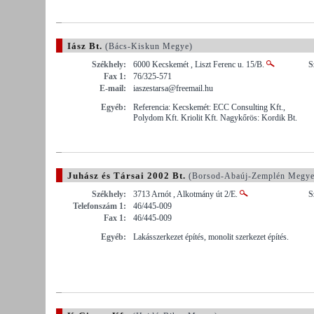
Iász Bt.
(Bács-Kiskun Megye)
Székhely:
6000 Kecskemét , Liszt Ferenc u. 15/B.
S
Fax 1:
76/325-571
E-mail:
iaszestarsa@freemail.hu
Egyéb:
Referencia: Kecskemét: ECC Consulting Kft.,
Polydom Kft. Kriolit Kft. Nagykőrös: Kordik Bt.
Juhász és Társai 2002 Bt.
(Borsod-Abaúj-Zemplén Megye
Székhely:
3713 Arnót , Alkotmány út 2/E.
S
Telefonszám 1:
46/445-009
Fax 1:
46/445-009
Egyéb:
Lakásszerkezet építés, monolit szerkezet építés.