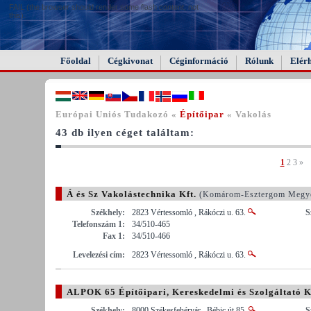
FAIL (the browser should render some flash content, not
this).
Főoldal
Cégkivonat
Céginformáció
Rólunk
Elér
Európai Uniós Tudakozó «
Építőipar
« Vakolás
43 db ilyen céget találtam:
1
2
3
»
Á és Sz Vakolástechnika Kft.
(Komárom-Esztergom Megy
Székhely:
2823 Vértessomló , Rákóczi u. 63.
S
Telefonszám 1:
34/510-465
Fax 1:
34/510-466
Levelezési cím:
2823 Vértessomló , Rákóczi u. 63.
ALPOK 65 Építőipari, Kereskedelmi és Szolgáltató K
Székhely:
8000 Székesfehérvár , Bébic út 85.
S