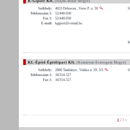
K-Gipser Kft.
(Hajdú-Bihar Megye)
Székhely:
4033 Debrecen , Veres P. u. 59.
S
Telefonszám 1:
52/440-030
Fax 1:
52/440-030
E-mail:
kgipser@t-email.hu
M
KL-Építő Építőipari Kft.
(Komárom-Esztergom Megye)
Székhely:
2800 Tatabánya , Vadász u. 29. 3/3.
S
Telefonszám 1:
34/314-527
Fax 1:
34/314-527
1
2
3
»