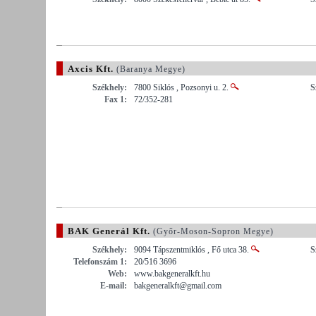
Axcis Kft.
(Baranya Megye)
Székhely:
7800 Siklós , Pozsonyi u. 2.
S
Fax 1:
72/352-281
BAK Generál Kft.
(Győr-Moson-Sopron Megye)
Székhely:
9094 Tápszentmiklós , Fő utca 38.
S
Telefonszám 1:
20/516 3696
Web:
www.bakgeneralkft.hu
E-mail:
bakgeneralkft@gmail.com