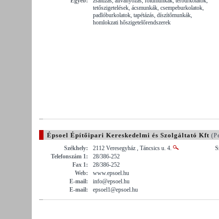
Egyéb:
zsaluzás, állványozás, földmunkák, térburkolatok,
tetőszigetelések, ácsmunkák, csempeburkolatok,
padlóburkolatok, tapétázás, díszítőmunkák,
homlokzati hőszigetelőrendszerek
Épsoel Építőipari Kereskedelmi és Szolgáltató Kft
(Pe
Székhely:
2112 Veresegyház , Táncsics u. 4.
S
Telefonszám 1:
28/386-252
Fax 1:
28/386-252
Web:
www.epsoel.hu
E-mail:
info@epsoel.hu
E-mail:
epsoel1@epsoel.hu