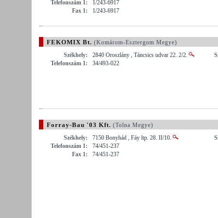
Telefonszám 1:
1/243-6917
Fax 1:
1/243-6917
FEKOMIX Bt.
(Komárom-Esztergom Megye)
Székhely:
2840 Oroszlány , Táncsics udvar 22. 2/2.
S
Telefonszám 1:
34/493-022
Forray-Bau '03 Kft.
(Tolna Megye)
Székhely:
7150 Bonyhád , Fáy ltp. 28. II/10.
S
Telefonszám 1:
74/451-237
Fax 1:
74/451-237