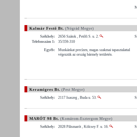
M
Kalmár Festő Bt.
(Nógrád Megye)
Székhely:
2656 Szátok , Petőfi S. u. 2.
S
Telefonszám 1:
35/359-310
Egyéb:
Munkánkat precízen, magas szakmai tapasztalattal
végezzük az ország bármely területén.
Keramigres Bt.
(Pest Megye)
Székhely:
2117 Isaszeg , Buda u. 53.
S
MARÓT 98 Bt.
(Komárom-Esztergom Megye)
Székhely:
2028 Pilismarót , Kölcsey F. u. 16.
S