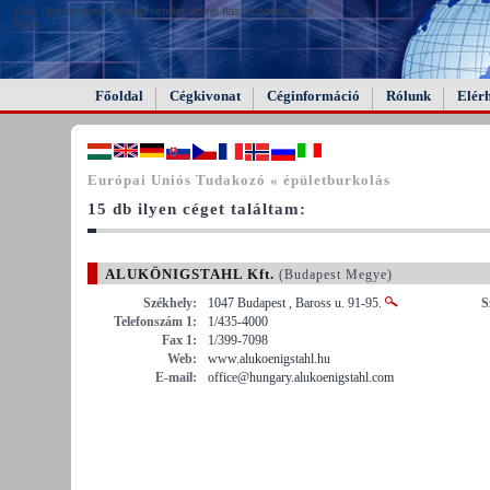
FAIL (the browser should render some flash content, not
this).
Főoldal
Cégkivonat
Céginformáció
Rólunk
Elér
Európai Uniós Tudakozó « épületburkolás
15 db ilyen céget találtam:
ALUKÖNIGSTAHL Kft.
(Budapest Megye)
Székhely:
1047 Budapest , Baross u. 91-95.
S
Telefonszám 1:
1/435-4000
Fax 1:
1/399-7098
Web:
www.alukoenigstahl.hu
E-mail:
office@hungary.alukoenigstahl.com