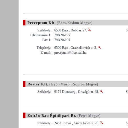
Preceptum Kft.
(Bács-Kiskun Megye)
Székhely:
6500 Baja , Dobó u. 27.
S
Telefonszám 1:
79/420-195
Fax 1:
79/420-195
Telephely:
6500 Baja , Grassalkovich u. 3.
E-mail:
preceptum@freemail.hu
Rostar Kft.
(Győr-Moson-Sopron Megye)
Székhely:
9174 Dunaszeg , Országút u. 48.
S
Zoltán-Bau Építőipari Bt.
(Fejér Megye)
Székhely:
2463 Tordas , Arany János u. 20.
S