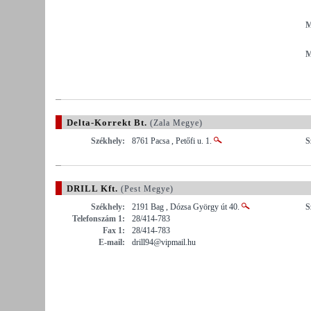
M
M
Delta-Korrekt Bt.
(Zala Megye)
Székhely:
8761 Pacsa , Petőfi u. 1.
S
DRILL Kft.
(Pest Megye)
Székhely:
2191 Bag , Dózsa György út 40.
S
Telefonszám 1:
28/414-783
Fax 1:
28/414-783
E-mail:
drill94@vipmail.hu