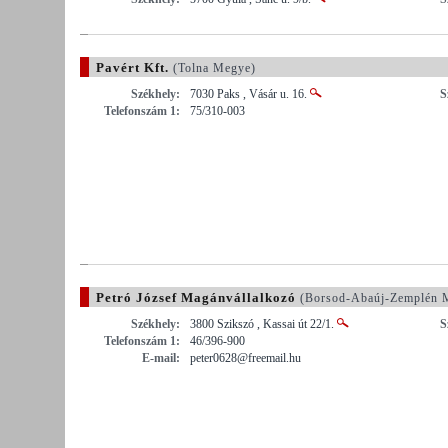
Pavért Kft.
(Tolna Megye)
Székhely:
7030 Paks , Vásár u. 16.
S
Telefonszám 1:
75/310-003
Petró József Magánvállalkozó
(Borsod-Abaúj-Zemplén 
Székhely:
3800 Szikszó , Kassai út 22/1.
S
Telefonszám 1:
46/396-900
E-mail:
peter0628@freemail.hu