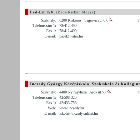
Fed-Em Kft.
(Bács-Kiskun Megye)
Székhely:
6200 Kiskőrös , Segesvári u. 67.
S
Telefonszám 1:
78/412-490
Fax 1:
78/412-490
E-mail:
pacek@vitae.hu
Inczédy György Középiskola, Szakiskola és Kollégiu
Székhely:
4400 Nyíregyháza , Árok út 53.
S
Telefonszám 1:
42/508-320
Fax 1:
42/433-756
Web:
www.inczedy.hu
E-mail:
iskola@inczedy.sulinet.hu