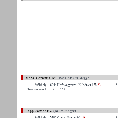
Mező-Ceramic Bt.
(Bács-Kiskun Megye)
Székhely:
6044 Hetényegyháza , Külsőnyír 155.
S
Telefonszám 1:
76/701-470
Papp József Ev.
(Békés Megye)
Székhely:
5700 Gyula , Sánc u. 9/b.
S