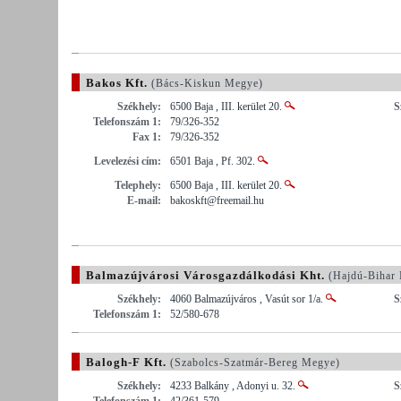
Bakos Kft.
(Bács-Kiskun Megye)
Székhely:
6500 Baja , III. kerület 20.
S
Telefonszám 1:
79/326-352
Fax 1:
79/326-352
Levelezési cím:
6501 Baja , Pf. 302.
Telephely:
6500 Baja , III. kerület 20.
E-mail:
bakoskft@freemail.hu
Balmazújvárosi Városgazdálkodási Kht.
(Hajdú-Bihar
Székhely:
4060 Balmazújváros , Vasút sor 1/a.
S
Telefonszám 1:
52/580-678
Balogh-F Kft.
(Szabolcs-Szatmár-Bereg Megye)
Székhely:
4233 Balkány , Adonyi u. 32.
S
Telefonszám 1:
42/361-579