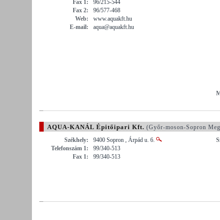
Fax 1:
96/215-544
Fax 2:
96/577-468
Web:
www.aquakft.hu
E-mail:
aqua@aquakft.hu
M
AQUA-KANÁL Épitőipari Kft.
(Győr-moson-Sopron Meg
Székhely:
9400 Sopron , Árpád u. 6.
S
Telefonszám 1:
99/340-513
Fax 1:
99/340-513