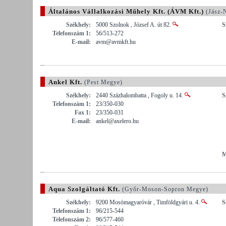
Általános Vállalkozási Műhely Kft. (ÁVM Kft.)
(Jász-
Székhely:
5000 Szolnok , József A. út 82.
S
Telefonszám 1:
56/513-272
E-mail:
avm@avmkft.hu
Ankel Kft.
(Pest Megye)
Székhely:
2440 Százhalombatta , Fogoly u. 14.
S
Telefonszám 1:
23/350-030
Fax 1:
23/350-031
E-mail:
ankel@axelero.hu
M
Aqua Szolgáltató Kft.
(Győr-Moson-Sopron Megye)
Székhely:
9200 Mosómagyaróvár , Timföldgyári u. 4.
S
Telefonszám 1:
96/215-544
Telefonszám 2:
96/577-460