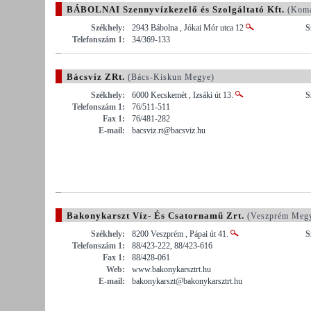
BÁBOLNAI Szennyvízkezelő és Szolgáltató Kft.
(Komá
Székhely:
2943 Bábolna , Jókai Mór utca 12
S
Telefonszám 1:
34/369-133
Bácsvíz ZRt.
(Bács-Kiskun Megye)
Székhely:
6000 Kecskemét , Izsáki út 13.
S
Telefonszám 1:
76/511-511
Fax 1:
76/481-282
E-mail:
bacsviz.rt@bacsviz.hu
Bakonykarszt Víz- És Csatornamű Zrt.
(Veszprém Meg
Székhely:
8200 Veszprém , Pápai út 41.
S
Telefonszám 1:
88/423-222, 88/423-616
Fax 1:
88/428-061
Web:
www.bakonykarsztrt.hu
E-mail:
bakonykarszt@bakonykarsztrt.hu