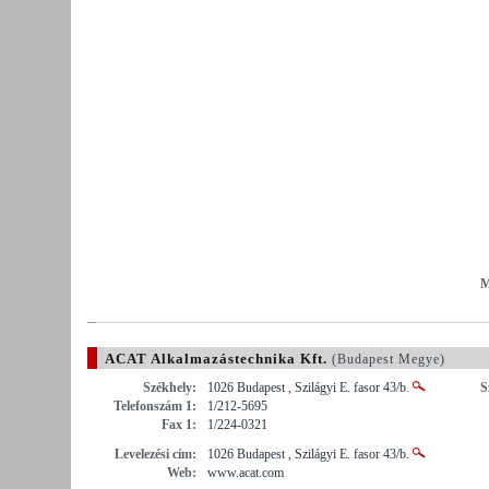
M
ACAT Alkalmazástechnika Kft.
(Budapest Megye)
Székhely:
1026 Budapest , Szilágyi E. fasor 43/b.
S
Telefonszám 1:
1/212-5695
Fax 1:
1/224-0321
Levelezési cím:
1026 Budapest , Szilágyi E. fasor 43/b.
Web:
www.acat.com