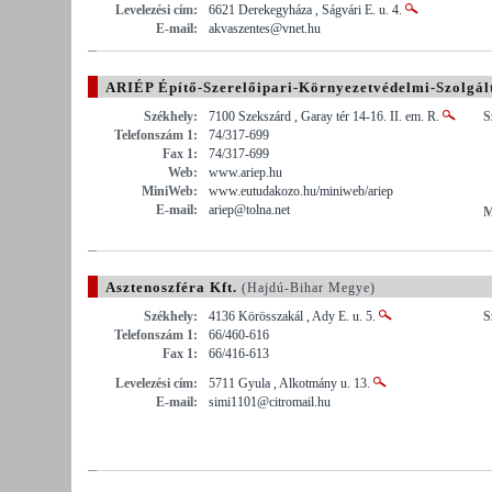
Levelezési cím:
6621 Derekegyháza , Ságvári E. u. 4.
E-mail:
akvaszentes@vnet.hu
ARIÉP Építő-Szerelőipari-Környezetvédelmi-Szolgált
Székhely:
7100 Szekszárd , Garay tér 14-16. II. em. R.
S
Telefonszám 1:
74/317-699
Fax 1:
74/317-699
Web:
www.ariep.hu
MiniWeb:
www.eutudakozo.hu/miniweb/ariep
E-mail:
ariep@tolna.net
M
Asztenoszféra Kft.
(Hajdú-Bihar Megye)
Székhely:
4136 Körösszakál , Ady E. u. 5.
S
Telefonszám 1:
66/460-616
Fax 1:
66/416-613
Levelezési cím:
5711 Gyula , Alkotmány u. 13.
E-mail:
simi1101@citromail.hu