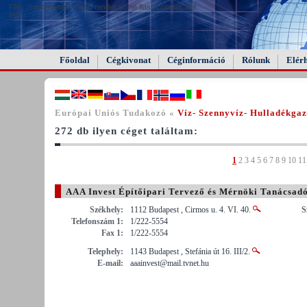
FAIL (the browser should render some flash content, not
this).
Főoldal
Cégkivonat
Céginformáció
Rólunk
Elér
Európai Uniós Tudakozó «
Víz- Szennyvíz- Hulladékga
272 db ilyen céget találtam:
1
2
3
4
5
6
7
8
9
10
11
AAA Invest Építőipari Tervező és Mérnöki Tanácsadó
Székhely:
1112 Budapest , Cirmos u. 4. VI. 40.
S
Telefonszám 1:
1/222-5554
Fax 1:
1/222-5554
Telephely:
1143 Budapest , Stefánia út 16. III/2.
E-mail:
aaainvest@mail.tvnet.hu