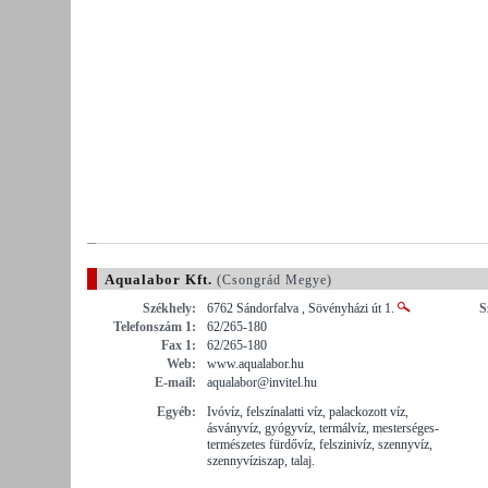
Aqualabor Kft.
(Csongrád Megye)
Székhely:
6762 Sándorfalva , Sövényházi út 1.
S
Telefonszám 1:
62/265-180
Fax 1:
62/265-180
Web:
www.aqualabor.hu
E-mail:
aqualabor@invitel.hu
Egyéb:
Ivóvíz, felszínalatti víz, palackozott víz,
ásványvíz, gyógyvíz, termálvíz, mesterséges-
természetes fürdővíz, felszinivíz, szennyvíz,
szennyvíziszap, talaj.