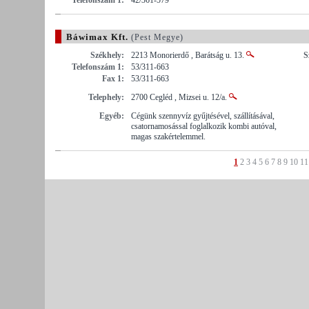
Báwimax Kft.
(Pest Megye)
Székhely:
2213 Monorierdő , Barátság u. 13.
S
Telefonszám 1:
53/311-663
Fax 1:
53/311-663
Telephely:
2700 Cegléd , Mizsei u. 12/a.
Egyéb:
Cégünk szennyvíz gyűjtésével, szállításával,
csatornamosással foglalkozik kombi autóval,
magas szakértelemmel.
1
2
3
4
5
6
7
8
9
10
11