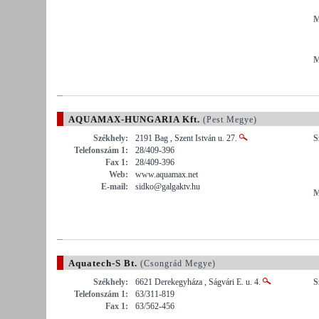
M
M
AQUAMAX-HUNGARIA Kft.
(Pest Megye)
Székhely:
2191 Bag , Szent István u. 27.
S
Telefonszám 1:
28/409-396
Fax 1:
28/409-396
Web:
www.aquamax.net
E-mail:
sidko@galgaktv.hu
M
Aquatech-S Bt.
(Csongrád Megye)
Székhely:
6621 Derekegyháza , Ságvári E. u. 4.
S
Telefonszám 1:
63/311-819
Fax 1:
63/562-456