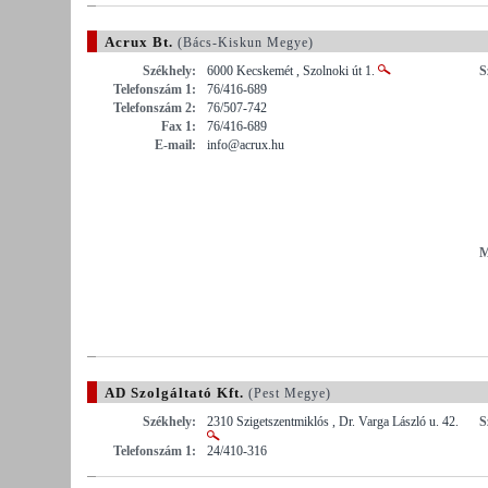
Acrux Bt.
(Bács-Kiskun Megye)
Székhely:
6000 Kecskemét , Szolnoki út 1.
S
Telefonszám 1:
76/416-689
Telefonszám 2:
76/507-742
Fax 1:
76/416-689
E-mail:
info@acrux.hu
M
AD Szolgáltató Kft.
(Pest Megye)
Székhely:
2310 Szigetszentmiklós , Dr. Varga László u. 42.
S
Telefonszám 1:
24/410-316